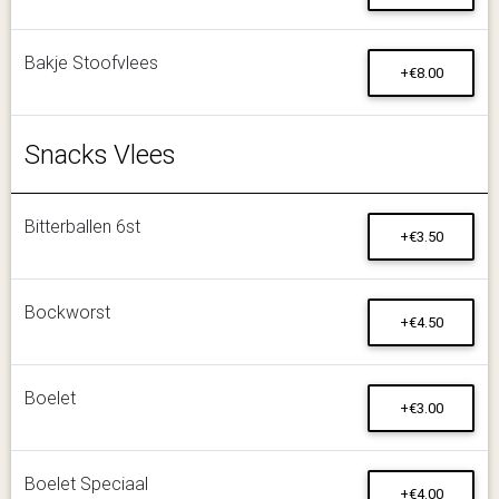
Bakje Stoofvlees
+€8.00
Snacks Vlees
Bitterballen 6st
+€3.50
Bockworst
+€4.50
Boelet
+€3.00
Boelet Speciaal
+€4.00