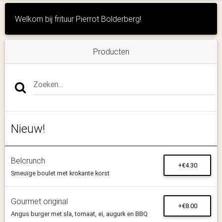
Welkom bij frituur Pierrot Bolderberg!
Producten
Nieuw!
Belcrunch
+€4.30
Smeuïge boulet met krokante korst
Gourmet original
+€8.00
Angus burger met sla, tomaat, ei, augurk en BBQ