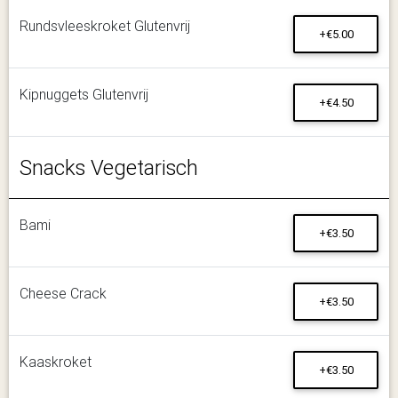
Rundsvleeskroket Glutenvrij
+€5.00
Kipnuggets Glutenvrij
+€4.50
Snacks Vegetarisch
Bami
+€3.50
Cheese Crack
+€3.50
Kaaskroket
+€3.50