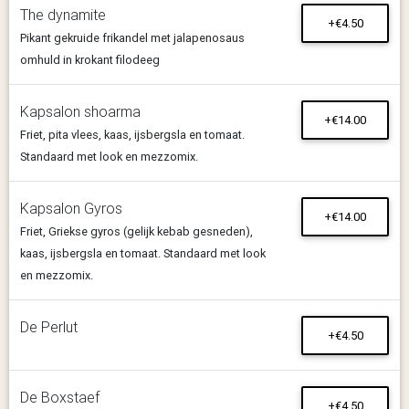
The dynamite
+€4.50
Pikant gekruide frikandel met jalapenosaus
omhuld in krokant filodeeg
Kapsalon shoarma
+€14.00
Friet, pita vlees, kaas, ijsbergsla en tomaat.
Standaard met look en mezzomix.
Kapsalon Gyros
+€14.00
Friet, Griekse gyros (gelijk kebab gesneden),
kaas, ijsbergsla en tomaat. Standaard met look
en mezzomix.
De Perlut
+€4.50
De Boxstaef
+€4.50